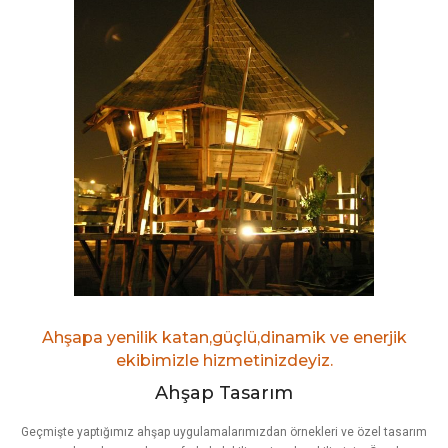
Ahşapa yenilik katan,güçlü,dinamik ve enerjik
ekibimizle hizmetinizdeyiz.
Ahşap Tasarım
Geçmişte yaptığımız ahşap uygulamalarımızdan örnekleri ve özel tasarım